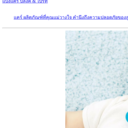
แป้งแคร์ บลิ๊งค์ & ไบร์ท
แคร์ ผลิตภัณฑ์ที่คุณแม่วางใจ คำนึงถึงความปลอดภัยของลู