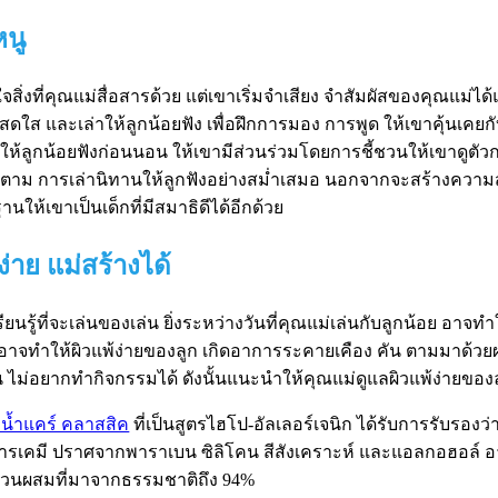
นู
ใจสิ่งที่คุณแม่สื่อสารด้วย แต่เขาเริ่มจำเสียง จำสัมผัสของคุณแม่ได้แล
สดใส และเล่าให้ลูกน้อยฟัง เพื่อฝึกการมอง การพูด ให้เขาคุ้นเคย
ให้ลูกน้อยฟังก่อนนอน ให้เขามีส่วนร่วมโดยการชี้ชวนให้เขาดูตัวกา
านั้นก็ตาม การเล่านิทานให้ลูกฟังอย่างสม่ำเสมอ นอกจากจะสร้างควา
านให้เขาเป็นเด็กที่มีสมาธิดีได้อีกด้วย
่าย แม่สร้างได้
รียนรู้ที่จะเล่นของเล่น ยิ่งระหว่างวันที่คุณแม่เล่นกับลูกน้อย อาจทำ
าจทำให้ผิวแพ้ง่ายของลูก เกิดอาการระคายเคือง คัน ตามมาด้วยผด ผ
น ไม่อยากทำกิจกรรมได้ ดังนั้นแนะนำให้คุณแม่ดูแลผิวแพ้ง่ายของล
น้ำแคร์ คลาสสิค
ที่เป็นสูตรไฮโป-อัลเลอร์เจนิก ได้รับการรับรอง
ีสารเคมี ปราศจากพาราเบน ซิลิโคน สีสังเคราะห์ และแอลกอฮอ
ยส่วนผสมที่มาจากธรรมชาติถึง 94%