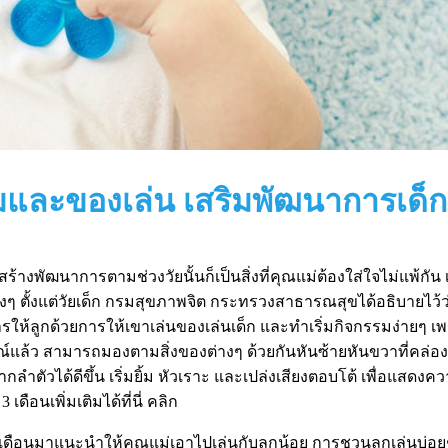
มและของเล่น เสริมพัฒนาการเด็ก 
ร้างพัฒนาการตามช่วงวัยนั้นก็เป็นสิ่งที่คุณแม่ต้องใส่ใจไม่แพ้กัน เพ
งๆ ตั้งแต่วัยเด็ก กรมสุขภาพจิต กระทรวงสาธารณสุขได้อธิบายไว้ว่า 
รให้ลูกด้วยการให้เขาเล่นของเล่นเด็ก และทำเริ่มกิจกรรมง่ายๆ เพ
์แล้ว สามารถมองตามสิ่งของต่างๆ ด้วยกันหันซ้ายหันขวาที่คล่อ
ัวได้ดีขึ้น เริ่มยิ้ม หัวเราะ และเปล่งเสียงตอบโต้ เพื่อแสดงความ
ือนเพิ่มเติมได้ที่นี่ คลิก
 เดือนมาแนะนำให้คุณแม่เอาไปเล่นกับลูกน้อย การชวนลูกเล่นบ่อ