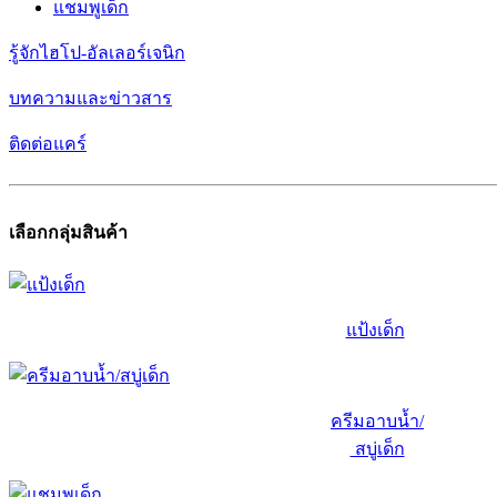
แชมพูเด็ก
รู้จักไฮโป-อัลเลอร์เจนิก
บทความและข่าวสาร
ติดต่อแคร์
เลือกกลุ่มสินค้า
แป้งเด็ก
ครีมอาบน้ำ/
สบู่เด็ก