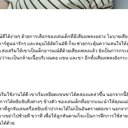
ณ์ดีได้ง่ายๆ ด้วยการเลือกของเล่นเด็กที่มีเสียงเพลงอย่าง โมบายเสี
ัวการ์ตูนน่ารักๆ และหมุนได้อัตโนมัติ ก็จะช่วยกระตุ้นความสนใจให
ส่งเสริมให้เขาเป็นเด็กอารมณ์ดีด้วยเสียงเพลงแล้ว ยังเป็นการกร
ว่าจะเป็นกล้ามเนื้อบริเวณคอ แขน และขา อีกทั้งเสียงเพลงยังกระต
เริ่มใช้งานได้ดี เขาเริ่มเหยียดแขนขาได้คล่องแคล่วขึ้น นอกจากนี้ยั
บการได้หยิบจับสิ่งต่างๆ ข้างตัว ของเล่นเด็กที่อยากแนะนำให้คุณแม่คื
ลาที่ลูกจับเล่นหรือหยิบเข้าปากจะได้ไม่เป็นอันตรายต่อเขา นอกจากนี้
าเขย่าไปซ้ายที ขวาที เพื่อให้ลูกหันตามก็จะเป็นการฝึกการใช้สา
นได้ด้วย