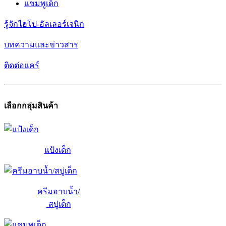
แชมพูเด็ก
รู้จักไฮโป-อัลเลอร์เจนิก
บทความและข่าวสาร
ติดต่อแคร์
เลือกกลุ่มสินค้า
แป้งเด็ก
ครีมอาบน้ำ/
สบู่เด็ก