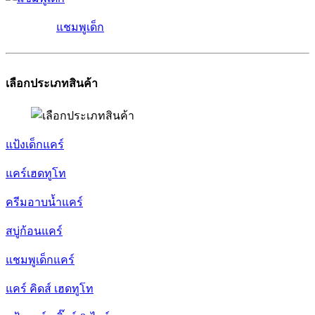
แชมพูเด็ก
เลือกประเภทสินค้า
แป้งเด็กแคร์
แคร์เฮดทูโท
ครีมอาบน้ำแคร์
สบู่ก้อนแคร์
แชมพูเด็กแคร์
แคร์ คิดส์ เฮดทูโท