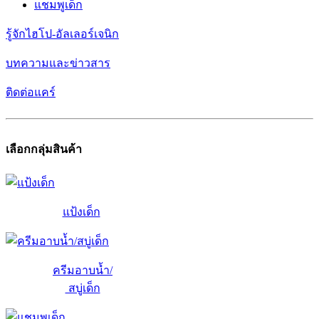
แชมพูเด็ก
รู้จักไฮโป-อัลเลอร์เจนิก
บทความและข่าวสาร
ติดต่อแคร์
เลือกกลุ่มสินค้า
แป้งเด็ก
ครีมอาบน้ำ/
สบู่เด็ก