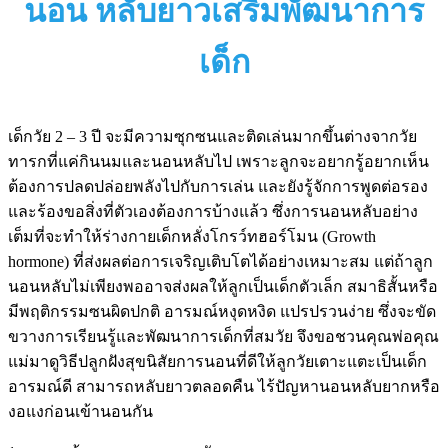
นอน หลับยาวเสริมพัฒนาการ
เด็ก
เด็กวัย 2 – 3 ปี จะมีความซุกซนและติดเล่นมากขึ้นต่างจากวัย
ทารกที่แค่กินนมและนอนหลับไป เพราะลูกจะอยากรู้อยากเห็น
ต้องการปลดปล่อยพลังไปกับการเล่น และยังรู้จักการพูดต่อรอง
และร้องขอสิ่งที่ตัวเองต้องการบ้างแล้ว ซึ่งการนอนหลับอย่าง
เต็มที่จะทำให้ร่างกายเด็กหลั่งโกรว์ทฮอร์โมน (Growth
hormone) ที่ส่งผลต่อการเจริญเติบโตได้อย่างเหมาะสม แต่ถ้าลูก
นอนหลับไม่เพียงพออาจส่งผลให้ลูกเป็นเด็กตัวเล็ก สมาธิสั้นหรือ
มีพฤติกรรมซนผิดปกติ อารมณ์หงุดหงิด แปรปรวนง่าย ซึ่งจะขัด
ขวางการเรียนรู้และพัฒนาการเด็กที่สมวัย จึงขอชวนคุณพ่อคุณ
แม่มาดูวิธีปลูกฝังสุขนิสัยการนอนที่ดีให้ลูกวัยเตาะแตะเป็นเด็ก
อารมณ์ดี สามารถหลับยาวตลอดคืน ไร้ปัญหานอนหลับยากหรือ
งอแงก่อนเข้านอนกัน