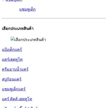
แชมพูเด็ก
เลือกประเภทสินค้า
แป้งเด็กแคร์
แคร์เฮดทูโท
ครีมอาบน้ำแคร์
สบู่ก้อนแคร์
แชมพูเด็กแคร์
แคร์ คิดส์ เฮดทูโท