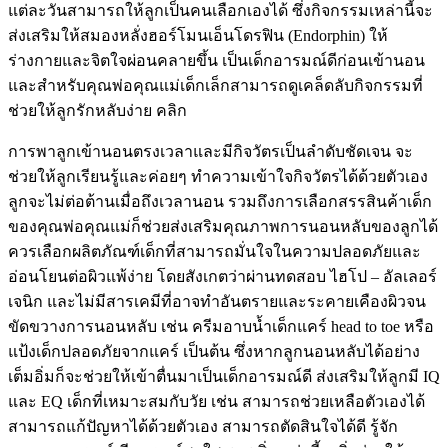
แต่ละวันสามารถให้ลูกเป็นคนเลือกเองได้ ซึ่งกิจกรรมเหล่านี้จะ
ส่งเสริมให้สมองหลั่งฮอร์โมนเอ็นโดรฟิน (Endorphin) ให้
ร่างกายและจิตใจผ่อนคลายขึ้น เป็นเด็กอารมณ์ดีก่อนเข้านอน
และสำหรับคุณพ่อคุณแม่เด็กเล็กสามารถดูเคล็ดลับกิจกรรมที่
ช่วยให้ลูกรักหลับง่าย คลิก
การพาลูกเข้านอนตรงเวลาและมีกิจวัตรเป็นลำดับชัดเจน จะ
ช่วยให้ลูกเรียนรู้และค่อยๆ ทำความเข้าใจกิจวัตรได้ด้วยตัวเอง
ลูกจะไม่ต่อต้านเมื่อถึงเวลานอน รวมถึงการเลือกสรรสินค้าเด็ก
ของคุณพ่อคุณแม่ก็ช่วยส่งเสริมคุณภาพการนอนหลับของลูกได้
ควรเลือกผลิตภัณฑ์เด็กที่สามารถมั่นใจในความปลอดภัยและ
อ่อนโยนต่อผิวแพ้ง่าย โดยสังเกตว่าผ่านทดสอบ ไฮโป – อัลเลอร์
เจนิก และไม่มีสารเคมีที่อาจทำอันตรายและระคายเคืองผิวจน
ขัดขวางการนอนหลับ เช่น ครีมอาบน้ำเด็กแคร์ head to toe หรือ
แป้งเด็กปลอดภัยจากแคร์ เป็นต้น ซึ่งหากลูกนอนหลับได้อย่าง
เต็มอิ่มก็จะช่วยให้เข้าตื่นมาเป็นเด็กอารมณ์ดี ส่งเสริมให้ลูกมี IQ
และ EQ เด็กที่เหมาะสมกับวัย เช่น สามารถช่วยเหลือตัวเองได้
สามารถแก้ปัญหาได้ด้วยตัวเอง สามารถตัดสินใจได้ดี รู้จัก