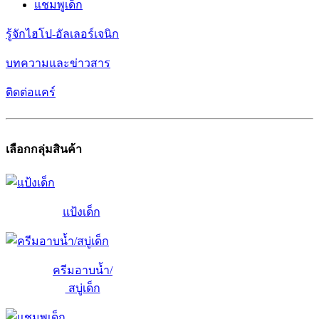
แชมพูเด็ก
รู้จักไฮโป-อัลเลอร์เจนิก
บทความและข่าวสาร
ติดต่อแคร์
เลือกกลุ่มสินค้า
แป้งเด็ก
ครีมอาบน้ำ/
สบู่เด็ก