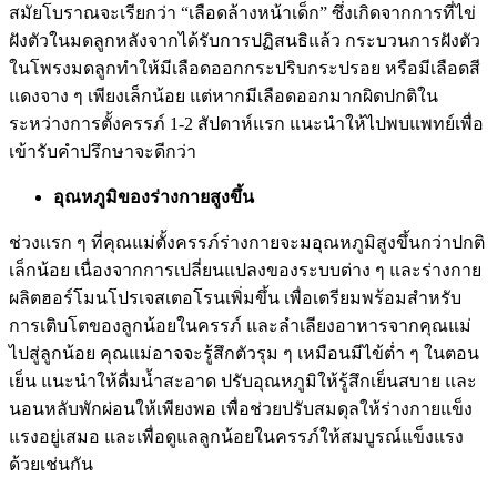
สมัยโบราณจะเรียกว่า “เลือดล้างหน้าเด็ก” ซึ่งเกิดจากการที่ไข่
ฝังตัวในมดลูกหลังจากได้รับการปฏิสนธิแล้ว กระบวนการฝังตัว
ในโพรงมดลูกทำให้มีเลือดออกกระปริบกระปรอย หรือมีเลือดสี
แดงจาง ๆ เพียงเล็กน้อย แต่หากมีเลือดออกมากผิดปกติใน
ระหว่างการตั้งครรภ์ 1-2 สัปดาห์แรก แนะนำให้ไปพบแพทย์เพื่อ
เข้ารับคำปรึกษาจะดีกว่า
อุณหภูมิของร่างกายสูงขึ้น
ช่วงแรก ๆ ที่คุณแม่ตั้งครรภ์ร่างกายจะมอุณหภูมิสูงขึ้นกว่าปกติ
เล็กน้อย เนื่องจากการเปลี่ยนแปลงของระบบต่าง ๆ และร่างกาย
ผลิตฮอร์โมนโปรเจสเตอโรนเพิ่มขึ้น เพื่อเตรียมพร้อมสำหรับ
การเติบโตของลูกน้อยในครรภ์ และลำเลียงอาหารจากคุณแม่
ไปสู่ลูกน้อย คุณแม่อาจจะรู้สึกตัวรุม ๆ เหมือนมีไข้ต่ำ ๆ ในตอน
เย็น แนะนำให้ดื่มน้ำสะอาด ปรับอุณหภูมิให้รู้สึกเย็นสบาย และ
นอนหลับพักผ่อนให้เพียงพอ เพื่อช่วยปรับสมดุลให้ร่างกายแข็ง
แรงอยู่เสมอ และเพื่อดูแลลูกน้อยในครรภ์ให้สมบูรณ์แข็งแรง
ด้วยเช่นกัน