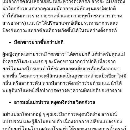
แม้อาการคลื่นไส้อาเจียนในระหว่างตั้งครรภ์ อาจจะไม่ใช่เรื่อง
น่าวิตกกังวล แต่หากคุณแม่มีอาการแพ้ท้องรุนแรงผิดปกติ
ทำให้เกิดภาวะร่างกายขาดน้ำและภาวะทุพโภชนาการ (ขาด
สารอาหาร) แนะนำให้ปรึกษาแพทย์เพื่อบรรเทาอาการและ
ป้องกันภาวะแทรกซ้อนที่อาจเกิดขึ้นได้ในระหว่างตั้งครรภ์
มีตกขาวมากขึ้นกว่าปกติ
ผู้หญิงทุกคนสามารถมี “ตกขาว” ได้ตามปกติ แต่สำหรับคุณแม่
ตั้งครรภ์ในระยะแรก ๆ จะมีตกขาวมากกว่าปกติ เนื่องจาก
ฮอร์โมนเอสโตรเจนทำให้ช่องคลอดหลั่งสารคัดหลั่งออกมา
มากขึ้น โดยตกขาวจะมีลักษณะเป็นมูกขาวคล้ายแป้งเปียก ไม่มี
กลิ่น หรืออาการคัน หากมีอาการดังกล่าวร่วมด้วย แนะนำให้
พบสูตินารีแพทย์เพื่อทำการตรวจหาความผิดปกติของร่างกาย
อารมณ์แปรปรวน หงุดหงิดง่าย วิตกกังวล
อย่าแปลกใจหากอยู่ ๆ คุณจะมีอาการหงุดหงิดง่าย อารมณ์
แปรปรวน และรู้สึกไม่สบายตัว เนื่องจากการเปลี่ยนแปลงของ
ระดับฮอร์โมนโปรเจสเตอโรน ทำให้ระยะแรกของการตั้งครรภ์