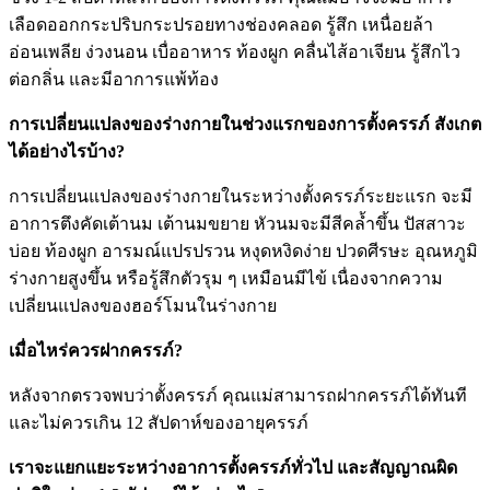
เลือดออกกระปริบกระปรอยทางช่องคลอด รู้สึก เหนื่อยล้า
อ่อนเพลีย ง่วงนอน เบื่ออาหาร ท้องผูก คลื่นไส้อาเจียน รู้สึกไว
ต่อกลิ่น และมีอาการแพ้ท้อง
การเปลี่ยนแปลงของร่างกายในช่วงแรกของการตั้งครรภ์ สังเกต
ได้อย่างไรบ้าง?
การเปลี่ยนแปลงของร่างกายในระหว่างตั้งครรภ์ระยะแรก จะมี
อาการตึงคัดเต้านม เต้านมขยาย หัวนมจะมีสีคล้ำขึ้น ปัสสาวะ
บ่อย ท้องผูก อารมณ์แปรปรวน หงุดหงิดง่าย ปวดศีรษะ อุณหภูมิ
ร่างกายสูงขึ้น หรือรู้สึกตัวรุม ๆ เหมือนมีไข้ เนื่องจากความ
เปลี่ยนแปลงของฮอร์โมนในร่างกาย
เมื่อไหร่ควรฝากครรภ์?
หลังจากตรวจพบว่าตั้งครรภ์ คุณแม่สามารถฝากครรภ์ได้ทันที
และไม่ควรเกิน 12 สัปดาห์ของอายุครรภ์
เราจะแยกแยะระหว่างอาการตั้งครรภ์ทั่วไป และสัญญาณผิด