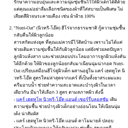
รักษาความอบอุ่นและความนุ่มชุ่มชื้นไว้ให้ผิวเด็กได้ดีด้วย
แต่คุณแม่อย่าลืมเลือกชนิดของผ้าที่ใส่สบายเป็นพิเศษ ไม่
เสียดสีผิวจนระคายเคือง เช่น ผ้าฝ้าย 100%
“Nutri-Oat” (นิวทริ-โอ๊ต) ฮีโร่จากธรรมชาติ กู้ความชุ่มชื้น
กลับคืนให้ผิวลูกน้อย
สารสกัดแห่งยุค ที่คุณแม่ควรมีไว้ติดบ้าน เพราะไม่ได้แค่
ช่วยเติมความชุ่มชื้นให้กับผิวลูกน้อย แต่ยังช่วยลดปัญหา
ลูกผิวแห้งสาก และช่วยปลอบประโลมอาการลูกผิวแห้งคัน
ได้อีกด้วย ให้ผิวของลูกน้อยกลับมาเนียนนุ่มน่ากอด Nutri-
Oat เปรียบเสมือนฮีโร่คู่ผิวเด็ก ผสานอยู่ใน เเคร์ เฮดทูโท นิ
วทริ-โอ๊ต สูตรใหม่ล่าสุดจากแคร์ ที่เป็นทั้งยาสระผมและ
ครีมอาบน้ำ ช่วยทำความสะอาดและบำรุงผิวในเวลา
เดียวกัน มีมาให้เลือก 3 สูตร ตามสภาพผิว ดังนี้
-
เเคร์ เฮดทูโท นิวทริ-โอ๊ต เเอนด์ เชอร์รี่บลอสซัม
เติม
ความชุ่มชื้น ช่วยบำรุงผิวเด็กอย่างอ่อนโยน ให้เนียนนุ่ม
เด้ง น่าสัมผัส
- เเคร์ เฮดทูโท นิวทริ-โอ๊ต เเอนด์ คาโมมายล์ ปลอบ
ประโลมผิวบอบบาง ให้กลับมานุ่ม ชุ่มชื้น สุขภาพดี