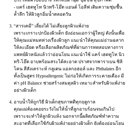
- เเคร์ เฮดทูโท นิวทริ-โอ๊ต เเอนด์ โอลีฟ เติมความชุ่มชื้น
ล้ำลึก ให้ผิวลูกอิ่มน้ำตลอดวัน
“สารเคมี” เลี่ยงได้ ไม่เสี่ยงลูกผิวแพ้ง่าย
เพราะเกราะปกป้องผิวเด็ก ยังอ่อนแอกว่าผู้ใหญ่ ดังนั้นเพื่อ
ให้คุณแม่หมดห่วงเรื่องผิวลูก แนะนำให้คุณแม่อ่านฉลาก
ให้ละเอียด หรือเลือกผลิตภัณฑ์ที่ผ่านการทดสอบทางการ
แพทย์ผิวหนังแล้วว่าอ่อนโยน แนะนำใช้ เเคร์ เฮดทูโท นิว
ทริ-โอ๊ต อาบพร้อมสระได้สะอาด ปราศจากพาราเบน ซิลิ
โคน สีสังเคราะห์ กลูเตน แอลกอฮอล์ และ Phthalates อีก
ทั้งเป็นสูตร Hypoallergenic ไม่ก่อให้เกิดการระคายเคือง มี
ค่า pH Balance ช่วยสร้างสมดุลผิว เหมาะสำหรับผิวแพ้ง่าย
อย่างผิวเด็ก
อาบน้ำให้ถูกวิธี ผิวเด็กสุขภาพดีทุกฤดูกาล
คุณแม่ต้องคอยระวังไม่ให้น้ำที่ลูกอาบร้อนจนเกินไป
เพราะจะทำให้ลูกผิวแห้ง นอกจากนี้ผลิตภัณฑ์ทำความ
สะอาดที่เลือกใช้กับผิวแพ้ง่ายอย่างผิวเด็ก ยังต้องอ่อนโยน