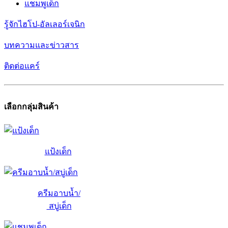
แชมพูเด็ก
รู้จักไฮโป-อัลเลอร์เจนิก
บทความและข่าวสาร
ติดต่อแคร์
เลือกกลุ่มสินค้า
แป้งเด็ก
ครีมอาบน้ำ/
สบู่เด็ก