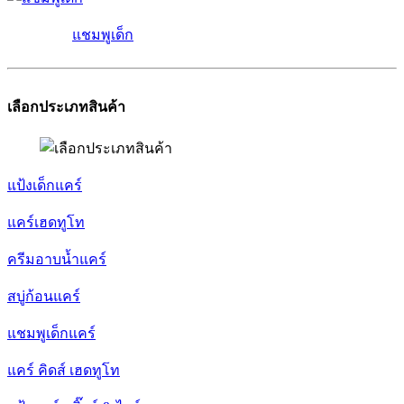
แชมพูเด็ก
เลือกประเภทสินค้า
แป้งเด็กแคร์
แคร์เฮดทูโท
ครีมอาบน้ำแคร์
สบู่ก้อนแคร์
แชมพูเด็กแคร์
แคร์ คิดส์ เฮดทูโท