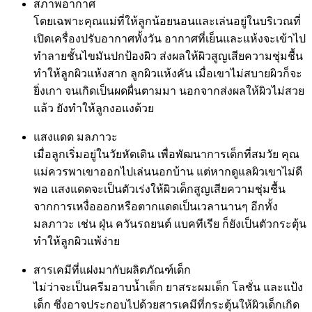
สภาพอากาศ
โดยเฉพาะคุณแม่ที่ให้ลูกน้อยนอนและเล่นอยู่ในบริเวณที่
เปิดเครื่องปรับอากาศทั้งวัน อากาศที่เย็นและแห้งจะเข้าไป
ทำลายชั้นไขมันปกป้องผิว ส่งผลให้ผิวสูญเสียความชุ่มชื้น
ทำให้ลูกผิวแห้งสาก ลูกผิวแห้งคัน เมื่อเขาไม่สบายผิวก็จะ
ยิ่งเกา จนเกิดเป็นผดผื่นตามมา นอกจากส่งผลให้ผิวไม่สวย
แล้ว ยังทำให้ลูกงอแงด้วย
แสงแดด มลภาวะ
เมื่อลูกเริ่มอยู่ในวัยหัดเดิน เพื่อพัฒนาการเด็กที่สมวัย คุณ
แม่ควรพาเขาออกไปเล่นนอกบ้าน แต่หากดูแลผิวเขาไม่ดี
พอ แสงแดดจะเป็นตัวเร่งให้ผิวเด็กสูญเสียความชุ่มชื้น
จากการเหงื่อออกหรือตากแดดเป็นเวลานานๆ อีกทั้ง
มลภาวะ เช่น ฝุ่น ควันรถยนต์ แบคทีเรีย ก็ยังเป็นตัวกระตุ้น
ทำให้ลูกผิวแพ้ง่าย
สารเคมีที่แฝงมากับผลิตภัณฑ์เด็ก
ไม่ว่าจะเป็นครีมอาบน้ำเด็ก ยาสระผมเด็ก โลชั่น และแป้ง
เด็ก ซึ่งอาจประกอบไปด้วยสารเคมีที่กระตุ้นให้ผิวเด็กเกิด