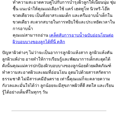
ทำความสะอาดควบคู่ไปกับการบำรุงผิวลูกให้เนียนนุ่ม ชุ่ม
ชื้น แนะนำให้คุณแม่เลือกใช้ เเคร์ เฮดทูโท นิวทริ-โอ๊ต
ขวดเดียวจบ เป็นทั้งยาสระผมเด็ก และครีมอาบน้ำเด็กใน
ขวดเดียว สะดวกสบายในการหยิบใช้และประหยัดเวลาใน
การอาบน้ำ
คุณแม่สามารถอ่าน
เคล็ดลับการอาบน้ำฉบับอ่อนโยนต่อ
ผิวบอบบางของลูกได้ที่นี่ คลิก
ปัญหาผิวต่างๆ ไม่ว่าจะเป็นอาการลูกผิวแห้งสาก ลูกผิวแห้งคัน
ลูกผิวแพ้ง่าย อาจทำให้การเรียนรู้และพัฒนาการเด็กสะดุดได้
ดังนั้นคุณแม่ควรปกป้องผิวบอบบางของลูกน้อยด้วยผลิตภัณฑ์
ทำความสะอาดผิวและผมที่อ่อนโยน อุดมไปด้วยสารสกัดจาก
ธรรมชาติ ไม่มีสารเคมีอันตราย เท่านี้คุณแม่ก็จะคลายความ
กังวลและมั่นใจได้ว่า ลูกน้อยจะมีสุขภาพผิวที่ดี สดใส และเรียน
รู้ได้อย่างเต็มที่ในทุกๆ วัน