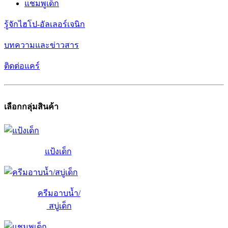
แชมพูเด็ก
รู้จักไฮโป-อัลเลอร์เจนิก
บทความและข่าวสาร
ติดต่อแคร์
เลือกกลุ่มสินค้า
แป้งเด็ก
ครีมอาบน้ำ/
สบู่เด็ก