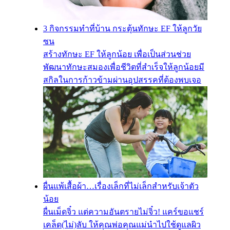
3 กิจกรรมทำที่บ้าน กระตุ้นทักษะ EF ให้ลูกวัย
ซน
สร้างทักษะ EF ให้ลูกน้อย เพื่อเป็นส่วนช่วย
พัฒนาทักษะสมองเพื่อชีวิตที่สำเร็จให้ลูกน้อยมี
สกิลในการก้าวข้ามผ่านอุปสรรคที่ต้องพบเจอ
ผื่นแพ้เสื้อผ้า…เรื่องเล็กที่ไม่เล็กสำหรับเจ้าตัว
น้อย
ผื่นเม็ดจิ๋ว แต่ความอันตรายไม่จิ๋ว! แคร์ขอแชร์
เคล็ด(ไม่)ลับ ให้คุณพ่อคุณแม่นำไปใช้ดูแลผิว