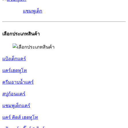
แชมพูเด็ก
เลือกประเภทสินค้า
แป้งเด็กแคร์
แคร์เฮดทูโท
ครีมอาบน้ำแคร์
สบู่ก้อนแคร์
แชมพูเด็กแคร์
แคร์ คิดส์ เฮดทูโท