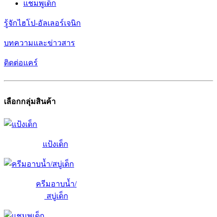
แชมพูเด็ก
รู้จักไฮโป-อัลเลอร์เจนิก
บทความและข่าวสาร
ติดต่อแคร์
เลือกกลุ่มสินค้า
แป้งเด็ก
ครีมอาบน้ำ/
สบู่เด็ก