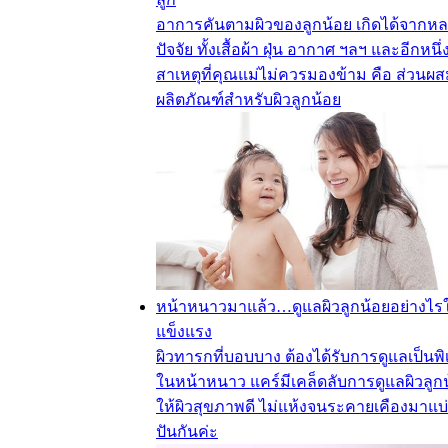
อาการคันตามผิวของลูกน้อย เกิดได้จากห
ปัจจัย ทั้งเสื้อผ้า ฝุ่น อากาศ ฯลฯ และอีกหนึ่
สาเหตุที่คุณแม่ไม่ควรมองข้าม คือ ส่วนผ
ผลิตภัณฑ์สำหรับผิวลูกน้อย
หน้าหนาวมาแล้ว…ดูแลผิวลูกน้อยอย่างไรใ
แข็งแรง
ผิวทารกที่บอบบาง ต้องได้รับการดูแลเป็นพ
ในหน้าหนาว แคร์มีเคล็ดลับการดูแลผิวลูก
ให้ผิวสุขภาพดี ไม่แห้งจนระคายเคืองมาแบ
ปันกันค่ะ