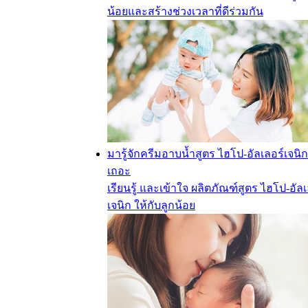
น้อยและสร้างช่วงเวลาที่ดีร่วมกัน
มารู้จักครีมอาบน้ำสูตร ไฮโป-อัลเลอร์เจนิก
เถอะ
เรียนรู้ และเข้าใจ ผลิตภัณฑ์สูตร ไฮโป-อัลเ
เจนิก ให้กับลูกน้อย