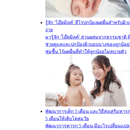
รู้จัก 'โอ๊ตมิลค์' ฮีโร่ปกป้องผดผื่นสำหรับผิว
ง่าย
มารู้จัก 'โอ๊ตมิลค์' ส่วนผสมจากธรรมชาติ ที
ช่วยดูแลและปกป้องผิวบอบบางของลูกน้อย
ชุ่มชื้น ไร้ผดผื่นที่ทำให้ลูกน้อยไม่สบายตัว
พัฒนาการเด็ก 5 เดือน และวิธีส่งเสริมทารก
5 เดือนให้เติบโตสมวัย
พัฒนาการทารก 5 เดือน มีอะไรเปลี่ยนแป