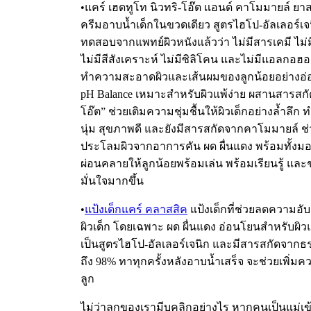
•แคร์ เฮดทูโท นิวทริ-โอ๊ต เเอนด์ คาโมมายล์ ย
ครีมอาบน้ำเด็กในขวดเดียว สูตรไฮโป-อัลเลอร์เจ
ทดสอบจากแพทย์ผิวหนังแล้วว่า ไม่มีสารเคมี ไม
ไม่มีสีสังเคราะห์ ไม่มีซิลิโคน และไม่มีแอลกอฮอล
ทำความสะอาดผิวและเส้นผมของลูกน้อยอย่างอ่อ
pH Balance เหมาะสำหรับผิวแพ้ง่าย ผสานสารสกั
โอ๊ต” ช่วยเติมความชุ่มชื้นให้ผิวเด็กอย่างล้ำลึก ท
นุ่ม สุขภาพดี และยังมีสารสกัดจากคาโมมายล์ 
ประโลมผิวจากอาการคัน ผด ผื่นแดง พร้อมทั้งม
ผ่อนคลายให้ลูกน้อยพร้อมเล่น พร้อมเรียนรู้ แล
มั่นใจมากขึ้น
•
แป้งเด็กแคร์ คลาสสิค
แป้งเด็กที่ช่วยลดความอับ
ผิวเด็ก โดยเฉพาะ ผด ผื่นแดง อ่อนโยนสำหรับผิวแ
เป็นสูตรไฮโป-อัลเลอร์เจนิก และมีสารสกัดจาก
ถึง 98% ทาทุกครั้งหลังอาบน้ำเสร็จ จะช่วยเพิ่ม
ลูก
ไม่ว่าลูกของเรามีบุคลิกอย่างไร หากคนเป็นแม่เ