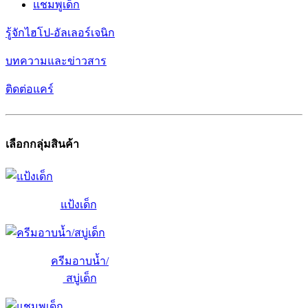
แชมพูเด็ก
รู้จักไฮโป-อัลเลอร์เจนิก
บทความและข่าวสาร
ติดต่อแคร์
เลือกกลุ่มสินค้า
แป้งเด็ก
ครีมอาบน้ำ/
สบู่เด็ก