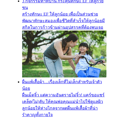
3 กิจกรรมทำที่บ้าน กระตุ้นทักษะ EF ให้ลูกวัย
ซน
สร้างทักษะ EF ให้ลูกน้อย เพื่อเป็นส่วนช่วย
พัฒนาทักษะสมองเพื่อชีวิตที่สำเร็จให้ลูกน้อยมี
สกิลในการก้าวข้ามผ่านอุปสรรคที่ต้องพบเจอ
ผื่นแพ้เสื้อผ้า…เรื่องเล็กที่ไม่เล็กสำหรับเจ้าตัว
น้อย
ผื่นเม็ดจิ๋ว แต่ความอันตรายไม่จิ๋ว! แคร์ขอแชร์
เคล็ด(ไม่)ลับ ให้คุณพ่อคุณแม่นำไปใช้ดูแลผิว
ลูกน้อยให้ห่างไกลจากผดผื่นแพ้เสื้อผ้าที่น่า
รำคาญทั้งกายใจ