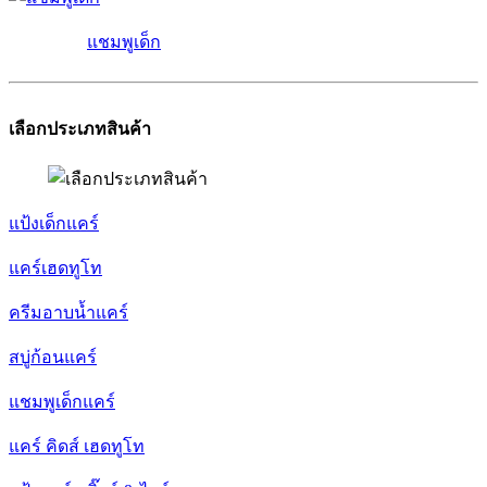
แชมพูเด็ก
เลือกประเภทสินค้า
แป้งเด็กแคร์
แคร์เฮดทูโท
ครีมอาบน้ำแคร์
สบู่ก้อนแคร์
แชมพูเด็กแคร์
แคร์ คิดส์ เฮดทูโท