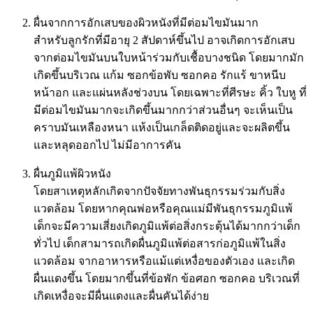
ผื่นจากการอักเสบของผิวหนังที่มีต่อมไขมันมาก
สำหรับลูกรักที่มีอายุ 2 สัปดาห์ขึ้นไป อาจเกิดการอักเสบ
จากต่อมไขมันบนใบหน้าร่วมกับเชื้อบางชนิด โดยมากมัก
เกิดขึ้นบริเวณ แก้ม ซอกข้อพับ ซอกคอ รักแร้ ขาหนีบ
หน้าอก และแผ่นหลังช่วงบน โดยเฉพาะที่ศีรษะ คิ้ว ใบหู ที่
มีต่อมไขมันมากจะเกิดขึ้นมากกว่าส่วนอื่นๆ จะเห็นเป็น
คราบมันเหลืองหนา แห้งเป็นเกล็ดติดอยู่และจะผลิตขึ้น
และหลุดออกไป ไม่มีอาการคัน
ผื่นภูมิแพ้ผิวหนัง
โดยสาเหตุหลักเกิดจากปัจจัยทางพันธุกรรมร่วมกับสิ่ง
แวดล้อม โดยหากคุณพ่อหรือคุณแม่มีพันธุกรรมภูมิแพ้
เด็กจะมีความเสี่ยงเกิดภูมิแพ้ต่อสิ่งกระตุ้นได้มากกว่าเด็ก
ทั่วไป เด็กสามารถเกิดผื่นภูมิแพ้ต่อสารก่อภูมิแพ้ในสิ่ง
แวดล้อม จากอาหารหรือแม้แต่เหงื่อของตัวเอง และเกิด
ผื่นแดงขึ้น โดยมากขึ้นที่ข้อพัก ข้อศอก ซอกคอ บริเวณที่
เกิดเหงื่อจะมีผื่นแดงและผื่นคันได้ง่าย