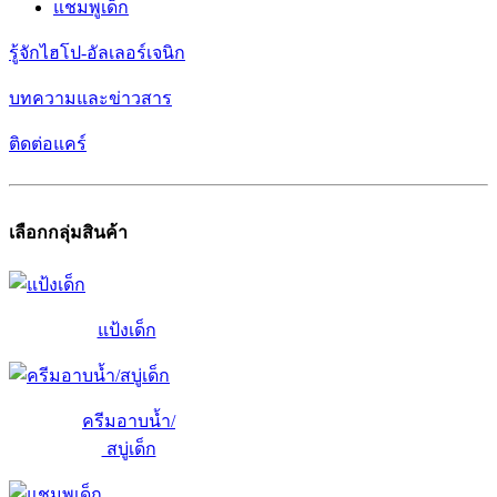
แชมพูเด็ก
รู้จักไฮโป-อัลเลอร์เจนิก
บทความและข่าวสาร
ติดต่อแคร์
เลือกกลุ่มสินค้า
แป้งเด็ก
ครีมอาบน้ำ/
สบู่เด็ก