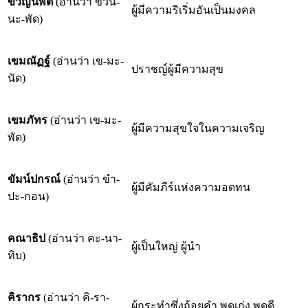
ขวัญนพัต
(อ่านว่า ขวัน-
ผู้มีความริเริ่มอันเป็นมงคล
นะ-พัด)
เขมณัฏฐ์
(อ่านว่า เข-มะ-
ปราชญ์ผู้มีความสุข
นัด)
เขมภัทร
(อ่านว่า เข-มะ-
ผู้มีความสุขใจในความเจริญ
พัด)
ขัมน์ปกรณ์
(อ่านว่า ขำ-
ผู้มีคัมภีร์แห่งความอดทน
ปะ-กอน)
คณาธิป
(อ่านว่า คะ-นา-
ผู้เป็นใหญ่ ผู้นำ
ทิบ)
คิรากร
(อ่านว่า คิ-รา-
ผู้กระทำซึ่งถ้อยคำ พูดเก่ง พูดดี