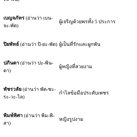
เบญจภัทร
(อ่านว่า เบน-
ผู้เจริญด้วยพรทั้ง 5 ประการ
จะ-พัด)
ปิยพัทธ์
(อ่านว่า ปิ-ยะ-พัด)
ผู้เป็นที่รักและผูกพัน
ปภินดา
(อ่านว่า ปะ-พิน-
ผู้หญิงที่สวยงาม
ดา)
พัชรวลัย
(อ่านว่า พัด-ชะ-
กำไลข้อมือประดับเพชร
ระ-วะ-ไล)
พิมพ์พิศา
(อ่านว่า พิม-พิ-
หญิงรูปงาม
สา)