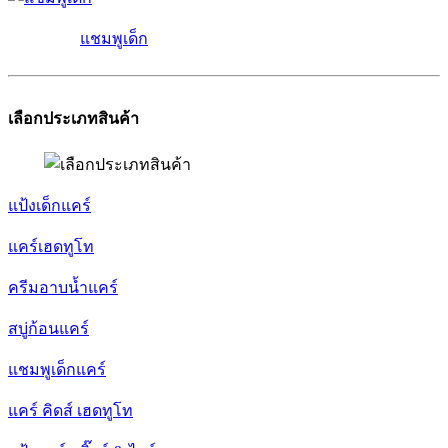
แชมพูเด็ก
เลือกประเภทสินค้า
แป้งเด็กแคร์
แคร์เฮดทูโท
ครีมอาบน้ำแคร์
สบู่ก้อนแคร์
แชมพูเด็กแคร์
แคร์ คิดส์ เฮดทูโท