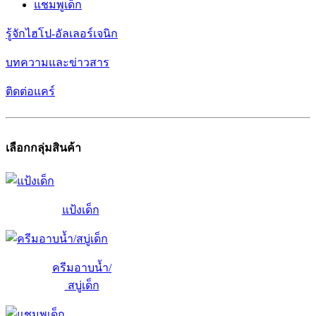
แชมพูเด็ก
รู้จักไฮโป-อัลเลอร์เจนิก
บทความและข่าวสาร
ติดต่อแคร์
เลือกกลุ่มสินค้า
แป้งเด็ก
ครีมอาบน้ำ/
สบู่เด็ก