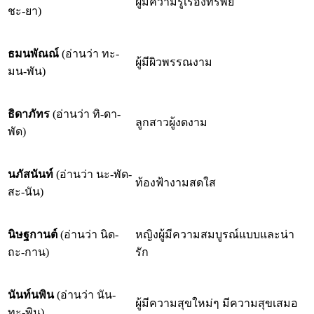
ผู้มีความรู้เรื่องทรัพย์
ชะ-ยา)
ธมนพัณณ์
(อ่านว่า ทะ-
ผู้มีผิวพรรณงาม
มน-พัน)
ธิดาภัทร
(อ่านว่า ทิ-ดา-
ลูกสาวผู้งดงาม
พัด)
นภัสนันท์
(อ่านว่า นะ-พัด-
ท้องฟ้างามสดใส
สะ-นัน)
นิษฐกานต์
(อ่านว่า นิด-
หญิงผู้มีความสมบูรณ์แบบและน่า
ถะ-กาน)
รัก
นันท์นพิน
(อ่านว่า นัน-
ผู้มีความสุขใหม่ๆ มีความสุขเสมอ
ทะ-พิน)