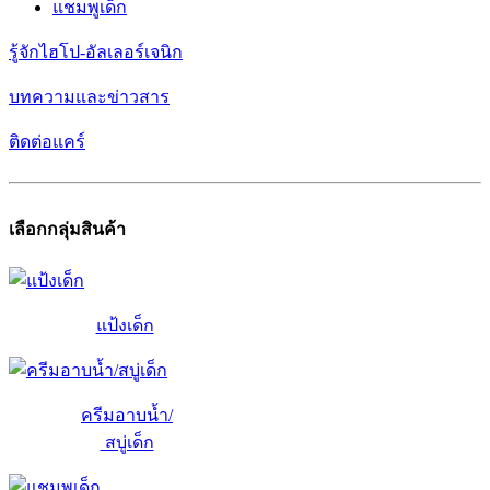
แชมพูเด็ก
รู้จักไฮโป-อัลเลอร์เจนิก
บทความและข่าวสาร
ติดต่อแคร์
เลือกกลุ่มสินค้า
แป้งเด็ก
ครีมอาบน้ำ/
สบู่เด็ก