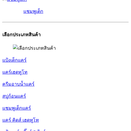
แชมพูเด็ก
เลือกประเภทสินค้า
แป้งเด็กแคร์
แคร์เฮดทูโท
ครีมอาบน้ำแคร์
สบู่ก้อนแคร์
แชมพูเด็กแคร์
แคร์ คิดส์ เฮดทูโท