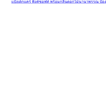
แป้งเด็กแคร์ พิงค์ซอฟท์ พร้อมกลิ่นดอกไม้นานาพรรณ ป้อง