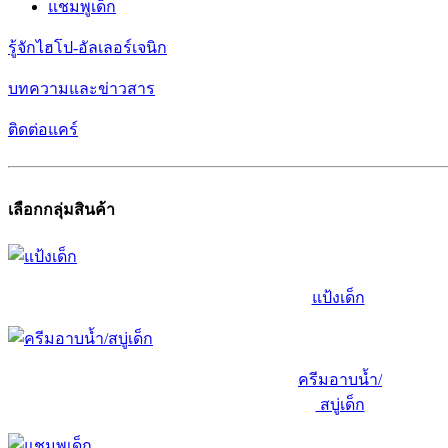
แชมพูเด็ก
รู้จักไฮโป-อัลเลอร์เจนิก
บทความและข่าวสาร
ติดต่อแคร์
เลือกกลุ่มสินค้า
แป้งเด็ก
ครีมอาบน้ำ/
สบู่เด็ก