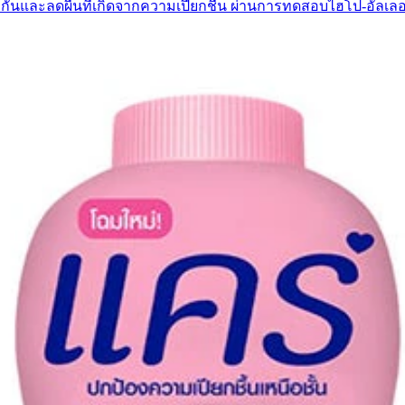
กันและลดผื่นที่เกิดจากความเปียกชื้น ผ่านการทดสอบไฮโป-อัลเลอ