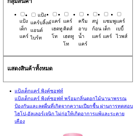
กลุ่มสินค้า
แป้ง
แป้ง
แคร์
แคร์
ครีม
สบู่
แชมพู
เเคร์
แคร์บลิ้งค์
เด็ก
เฮดทู
คิดส์
อาบ
ก้อน
เด็ก
เบบี้
แอนด์
แคร์
โท
เฮดทู
น้ำ
แคร์
แคร์
ไวพส์
ไบร์ท
โท
แคร์
แสดงสินค้าทั้งหมด
แป้งเด็กแคร์ พิงค์ซอฟท์
แป้งเด็กแคร์ พิงค์ซอฟท์ พร้อมกลิ่นดอกไม้นานาพรรณ
ป้องกันและลดผื่นที่เกิดจากความเปียกชื้น ผ่านการทดสอบ
ไฮโป-อัลเลอร์เจนิก ไม่ก่อให้เกิดอาการแพ้และระคาย
เคือง