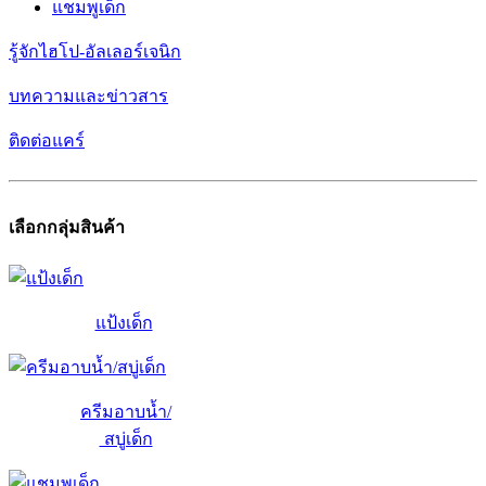
แชมพูเด็ก
รู้จักไฮโป-อัลเลอร์เจนิก
บทความและข่าวสาร
ติดต่อแคร์
เลือกกลุ่มสินค้า
แป้งเด็ก
ครีมอาบน้ำ/
สบู่เด็ก