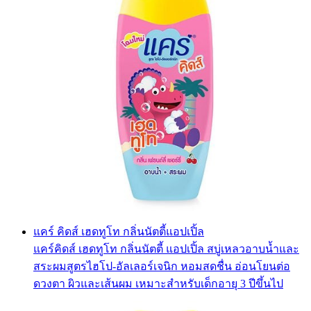
แคร์ คิดส์ เฮดทูโท กลิ่นนัตตี้แอปเปิ้ล
แคร์คิดส์ เฮดทูโท กลิ่นนัตตี้ แอปเปิ้ล สบู่เหลวอาบน้ำและ
สระผมสูตรไฮโป-อัลเลอร์เจนิก หอมสดชื่น อ่อนโยนต่อ
ดวงตา ผิวและเส้นผม เหมาะสำหรับเด็กอายุ 3 ปีขึ้นไป