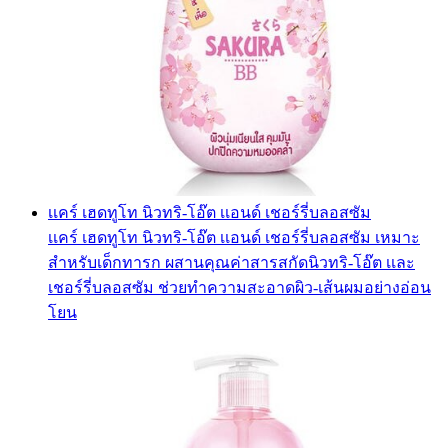
เเคร์ เฮดทูโท นิวทริ-โอ๊ต เเอนด์ เชอร์รี่บลอสซัม
เเคร์ เฮดทูโท นิวทริ-โอ๊ต เเอนด์ เชอร์รี่บลอสซัม เหมาะ
สำหรับเด็กทารก ผสานคุณค่าสารสกัดนิวทริ-โอ๊ต เเละ
เชอร์รี่บลอสซัม ช่วยทำความสะอาดผิว-เส้นผมอย่างอ่อน
โยน