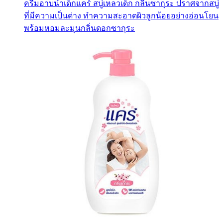
ครีมอาบน้ำเด็กแคร์ สบู่เหลวเด็ก กลิ่นซากุระ ปราศจากสบู่
ที่มีความเป็นด่าง ทำความสะอาดผิวลูกน้อยอย่างอ่อนโยน
พร้อมหอมละมุนกลิ่นดอกซากุระ