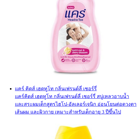
แคร์ คิดส์ เฮดทูโท กลิ่นเฟรนด์ลี่ เชอร์รี่
แคร์คิดส์ เฮดทูโท กลิ่นเฟรนด์ลี่ เชอร์รี่ สบู่เหลวอาบน้ำ
และสระผมเด็กสูตรไฮโป-อัลเลอร์เจนิก อ่อนโยนต่อดวงตา
เส้นผม และผิวกาย เหมาะสำหรับเด็กอายุ 3 ปีขึ้นไป