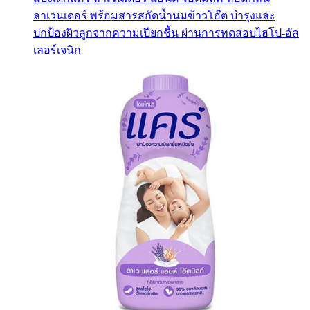
ลาเวนเดอร์ พร้อมสารสกัดน้ำนมข้าวโอ๊ต บำรุงและ
ปกป้องผิวลูกจากความเปียกชื้น ผ่านการทดสอบไฮโป-อัล
เลอร์เจนิก