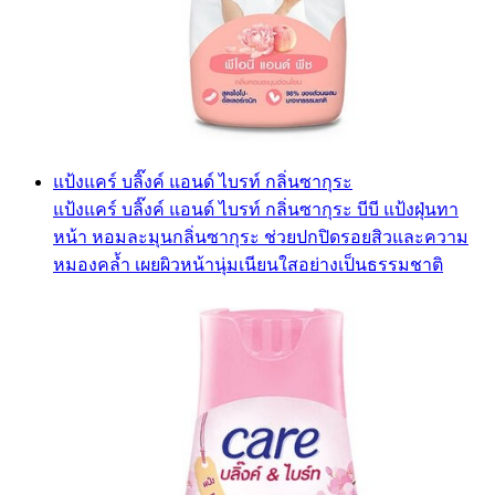
แป้งแคร์ บลิ๊งค์ แอนด์ ไบรท์ กลิ่นซากุระ
แป้งแคร์ บลิ๊งค์ แอนด์ ไบรท์ กลิ่นซากุระ บีบี แป้งฝุ่นทา
หน้า หอมละมุนกลิ่นซากุระ ช่วยปกปิดรอยสิวและความ
หมองคล้ำ เผยผิวหน้านุ่มเนียนใสอย่างเป็นธรรมชาติ